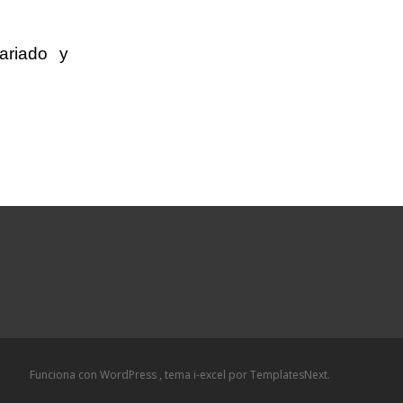
ariado y
Funciona con WordPress
, tema
i-excel
por TemplatesNext.