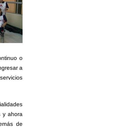
ntinuo o
ngresar a
servicios
ialidades
s y ahora
demás de